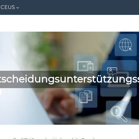
CEUS
tscheidungsunterstützungss
n