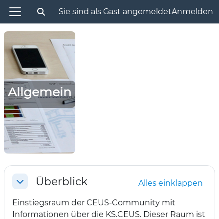
Zum Hauptinhalt
Sie sind als Gast angemeldet
Anmelden
Sucheingabe umschalten
Website-Übersicht
Allgemein
Abschnittsübersicht
Überblick
Alles einklappen
Einklappen
Einstiegsraum der CEUS-Community mit
Informationen über die KS.CEUS. Dieser Raum ist