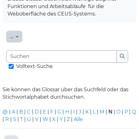
Funktionen und Arbeitsabläufe für die
Weboberfläche des CEUS-Systems.
Einträge exportieren
...
Suchen
Suche
Volltext-Suche
Sie können das Glossar über das Suchfeld oder das
Stichwortalphabet durchsuchen.
@
|
A
|
B
|
C
|
D
|
E
|
F
|
G
|
H
|
I
|
J
|
K
|
L
|
M
|
N
|
O
|
P
|
Q
|
R
|
S
|
T
|
U
|
V
|
W
|
X
|
Y
|
Z
|
Alle