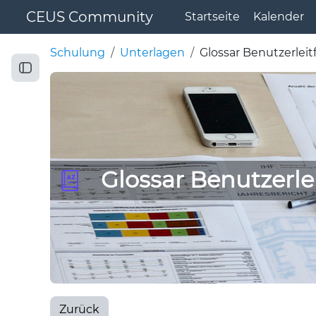
Zum Hauptinhalt
CEUS Community
Startseite
Kalender
Schulung
Unterlagen
Glossar Benutzerlei
Kursindex öffnen
Glossar Benutzerle
Zurück