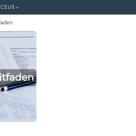
CEUS
tfaden
itfaden