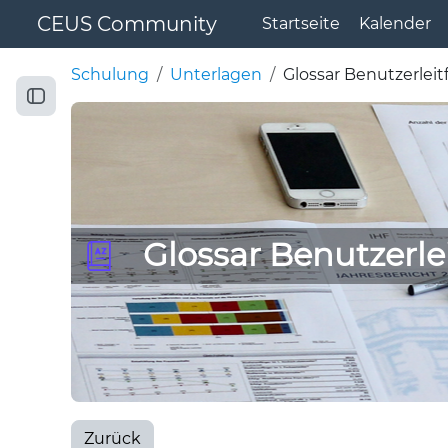
Zum Hauptinhalt
CEUS Community
Startseite
Kalender
Schulung
Unterlagen
Glossar Benutzerlei
Kursindex öffnen
Glossar Benutzerle
Zurück