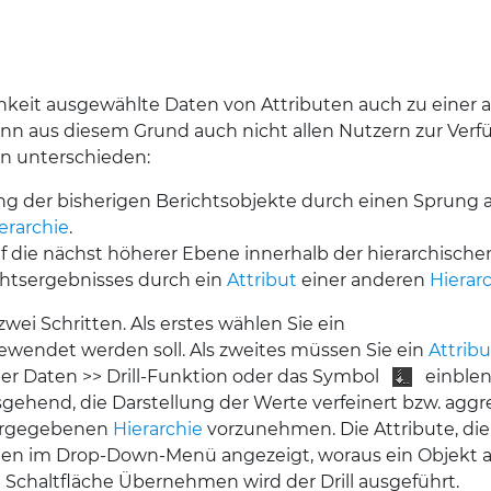
ichkeit ausgewählte Daten von Attributen auch zu einer
kann aus diesem Grund auch nicht allen Nutzern zur Ver
n unterschieden:
ung der bisherigen Berichtsobjekte durch einen Sprung a
erarchie
.
uf die nächst höherer Ebene innerhalb der hierarchische
ichtsergebnisses durch ein
Attribut
einer anderen
Hierar
 zwei Schritten. Als erstes wählen Sie ein
ngewendet werden soll. Als zweites müssen Sie ein
Attribu
ber Daten >> Drill-Funktion oder das Symbol
einblen
end, die Darstellung der Werte verfeinert bzw. aggregi
vorgegebenen
Hierarchie
vorzunehmen. Die Attribute, di
en im Drop-Down-Menü angezeigt, woraus ein Objekt 
e Schaltfläche Übernehmen wird der Drill ausgeführt.